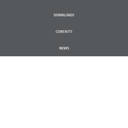
DOWNLOADS
CONTATTI
NEWS
I NOSTRI PRODOTTI
OLEODINAMICI: TUBI,