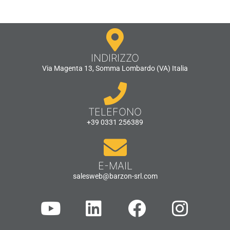
INDIRIZZO
Via Magenta 13, Somma Lombardo (VA) Italia
TELEFONO
+39 0331 256389
E-MAIL
salesweb@barzon-srl.com
Y
L
F
I
O
I
A
N