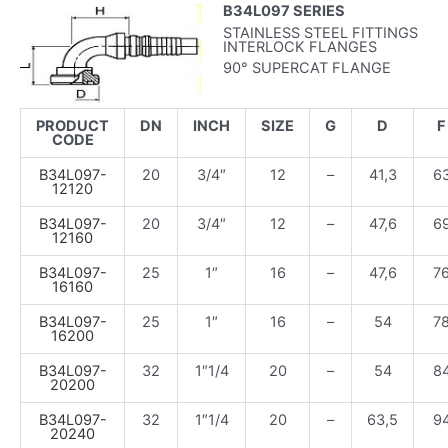
B34L097 SERIES
STAINLESS STEEL FITTINGS
INTERLOCK FLANGES
90° SUPERCAT FLANGE
PRODUCT
DN
INCH
SIZE
G
D
F
CODE
B34L097-
20
3/4″
12
–
41,3
6
12120
B34L097-
20
3/4″
12
–
47,6
6
12160
B34L097-
25
1″
16
–
47,6
7
16160
B34L097-
25
1″
16
–
54
7
16200
B34L097-
32
1″1/4
20
–
54
8
20200
B34L097-
32
1″1/4
20
–
63,5
9
20240