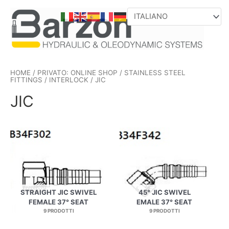
VAI
AL
CONTENUTO
HOME
/
PRIVATO: ONLINE SHOP
/
STAINLESS STEEL
FITTINGS
/
INTERLOCK
/ JIC
JIC
STRAIGHT JIC SWIVEL
45° JIC SWIVEL
FEMALE 37° SEAT
EMALE 37° SEAT
9 PRODOTTI
9 PRODOTTI